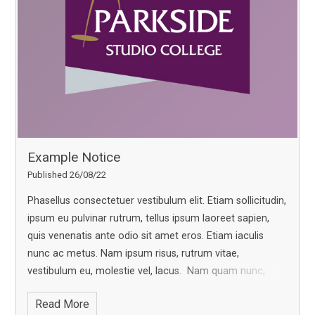
rhoncus, sem quam semper libero, sit amet adipiscing
sem neque sed ipsum. Aenean ut eros et nisl sagittis
vestibulum. Aliquam lobortis.
Nam eget dui. Fusce
fermentum odio nec arcu. Aenean leo ligula, porttitor
eu, consequat vitae, eleifend ac, enim. Nullam dictum
felis eu pede mollis pretium. Nullam quis ante.
Example Notice
Published 26/08/22
Phasellus consectetuer vestibulum elit. Etiam sollicitudin,
ipsum eu pulvinar rutrum, tellus ipsum laoreet sapien,
quis venenatis ante odio sit amet eros. Etiam iaculis
nunc ac metus. Nam ipsum risus, rutrum vitae,
vestibulum eu, molestie vel, lacus.
Nam quam nunc,
blandit vel, luctus pulvinar, hendrerit id, lorem. Cum sociis
Read More
natoque penatibus et magnis dis parturient montes,