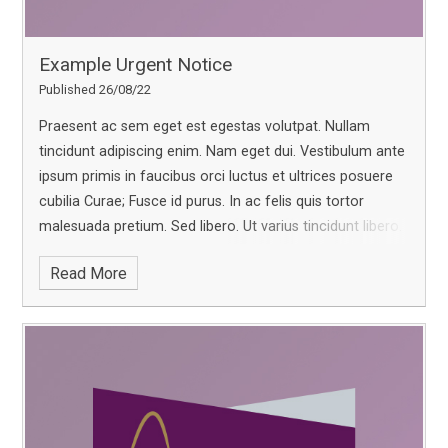
Example Urgent Notice
Published 26/08/22
Praesent ac sem eget est egestas volutpat. Nullam
tincidunt adipiscing enim. Nam eget dui. Vestibulum ante
ipsum primis in faucibus orci luctus et ultrices posuere
cubilia Curae; Fusce id purus. In ac felis quis tortor
malesuada pretium.
Sed libero. Ut varius tincidunt libero.
Suspendisse non nisl sit amet velit hendrerit rutrum.
Read More
Vestibulum rutrum, mi nec elementum vehicula, eros
quam gravida nisl, id fringilla neque ante vel mi. Nullam
accumsan lorem in dui.
Nulla neque dolor, sagittis eget,
iaculis quis, molestie non, velit. Donec elit libero, sodales
nec, volutpat a, suscipit non, turpis. Sed hendrerit. Sed
libero. Morbi nec metus.
Nunc sed turpis. Pellentesque ut
neque. Maecenas tempus, tellus eget condimentum