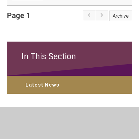
nascetur ridiculus mus. In hac habitasse platea dictumst.
In enim justo, rhoncus ut, imperdiet a, venenatis vitae,
Page 1
Archive
justo. Vestibulum ante ipsum primis in faucibus orci
luctus et ultrices posuere cubilia Curae; Fusce id purus.
Sed cursus turpis vitae tortor. Donec vitae sapien ut
libero venenatis faucibus.
In This Section
Latest News